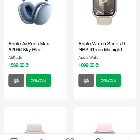
Apple AirPods Max
Apple Watch Series 9
A2096 Sky Blue
GPS 41mm Midnight
Aluminum Case With
AirPods
Apple Watch
Midnight Sport Loop
1539.00 ₾
1099.00 ₾
დამატება
დამატება