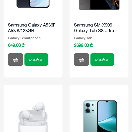
Samsung Galaxy A536F
Samsung SM-X906
A53 8/128GB
Galaxy Tab S8 Ultra
128GB 5G Graphite
Galaxy Smartphone
Galaxy Tab
649.00 ₾
2699.00 ₾
დამატება
დამატება