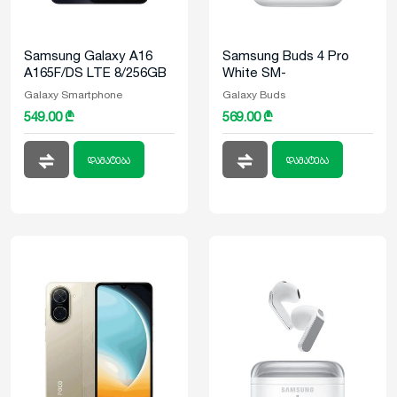
Samsung Galaxy A16
Samsung Buds 4 Pro
A165F/DS LTE 8/256GB
White SM-
Black
R640NZWACIS
Galaxy Smartphone
Galaxy Buds
549.00 ₾
569.00 ₾
დამატება
დამატება