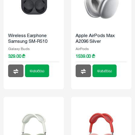
Wireless Earphone
Apple AirPods Max
Samsung SM-R510
A2096 Silver
Galaxy Buds 2 Pro
Galaxy Buds
AirPods
Graphite
329.00 ₾
1539.00 ₾
დამატება
დამატება