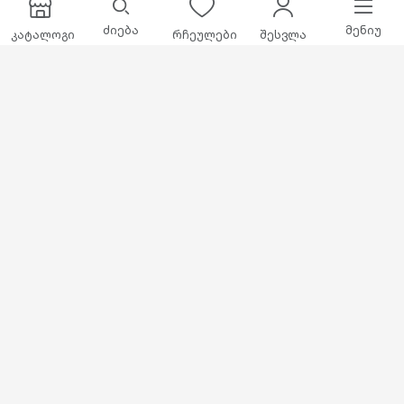
ძიება
მენიუ
კატალოგი
რჩეულები
შესვლა
ჩვენ შესახებ
გარანტია და შეცვლა
განვადება
კონტაქტი
info@mobilux.ge