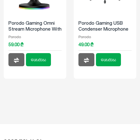
Porodo Gaming Omni
Porodo Gaming USB
Stream Microphone With
Condenser Microphone
RGB Lights PDX-550
With DEsk Tripod Stand
Porodo
Porodo
1.5m Cable PDX-551
59.00 ₾
49.00 ₾
დამატება
დამატება