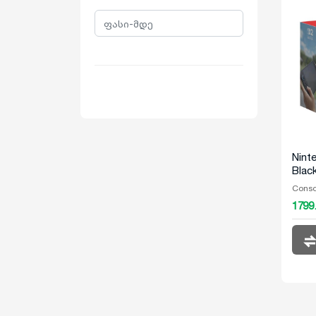
Nint
Blac
Conso
1799