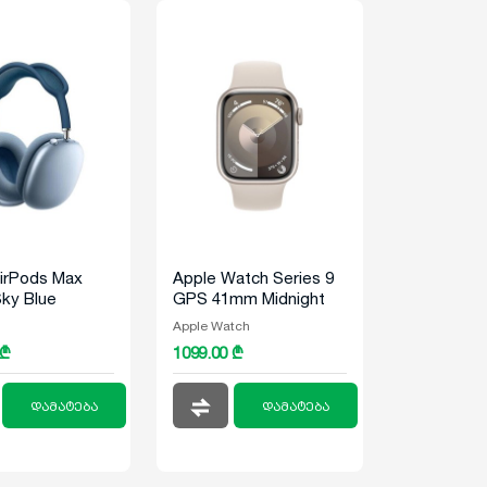
irPods Max
Apple Watch Series 9
ky Blue
GPS 41mm Midnight
Aluminum Case With
Apple Watch
Midnight Sport Loop
 ₾
1099.00 ₾
დამატება
დამატება