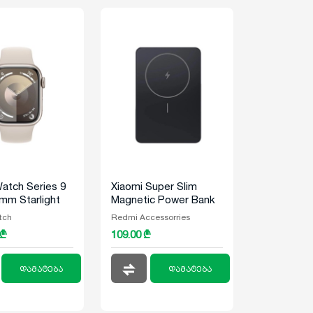
atch Series 9
Xiaomi Super Slim
m Starlight
Magnetic Power Bank
um Case With
5000 Black
tch
Redmi Accessorries
ht Sport Band
 ₾
109.00 ₾
დამატება
დამატება