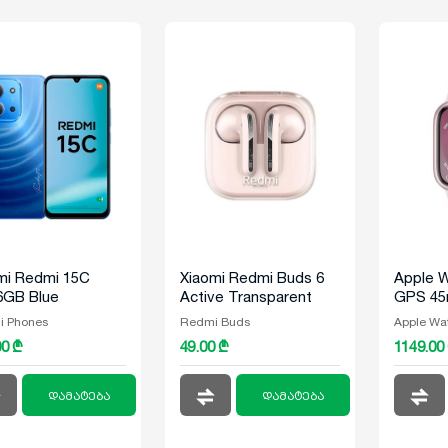
mi Redmi 15C
Xiaomi Redmi Buds 6
Apple W
6GB Blue
Active Transparent
GPS 45
pink
Alumin
i Phones
Redmi Buds
Apple Wa
Light P
00 ₾
49.00 ₾
1149.00
დამატება
დამატება