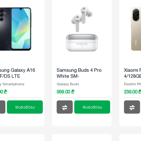
ung Galaxy A16
Samsung Buds 4 Pro
Xiaomi 
F/DS LTE
White SM-
4/128GB
6GB Black
R640NZWACIS
y Smartphone
Galaxy Buds
Redmi P
00 ₾
569.00 ₾
239.00 
დამატება
დამატება