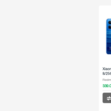
Xiao
8/25
Redm
339.