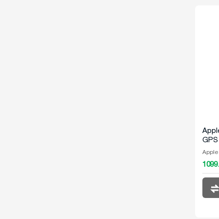
Appl
GPS 
Alum
Apple
Wint
1099
Loo