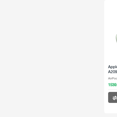
Appl
A209
AirPo
1539