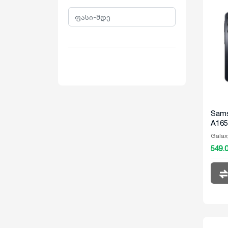
Sams
A165
8/25
Galax
549.