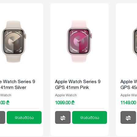
e Watch Series 9
Apple Watch Series 9
Apple W
41mm Silver
GPS 41mm Pink
GPS 45m
inum Case With
Aluminum Case With
Alumin
 Watch
Apple Watch
Apple Wa
er Blue Sport
Light Pink Sport Loop
Starlig
.00 ₾
1099.00 ₾
1149.00
p
დამატება
დამატება