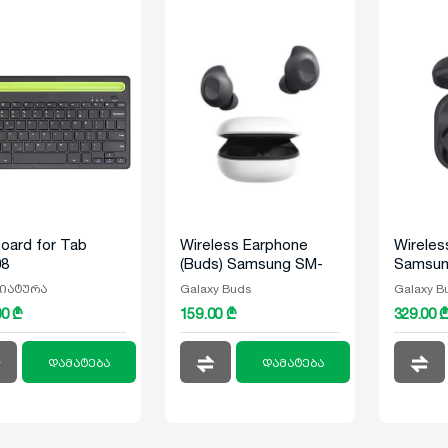
oard for Tab
Wireless Earphone
Wireles
08
(Buds) Samsung SM-
Samsun
R400 Galaxy Buds FE
Galaxy 
იატურა
Galaxy Buds
Galaxy B
Graphite
Graphit
00 ₾
159.00 ₾
329.00 
დამატება
დამატება