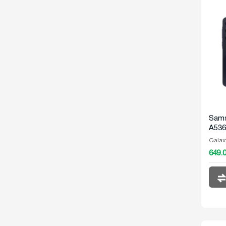
Sams
A536
Galax
649.