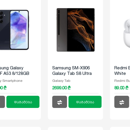
ung Galaxy
Samsung SM-X906
Redmi B
F A53 8/128GB
Galaxy Tab S8 Ultra
White
128GB 5G Graphite
y Smartphone
Galaxy Tab
Redmi B
00 ₾
2699.00 ₾
89.00 ₾
დამატება
დამატება