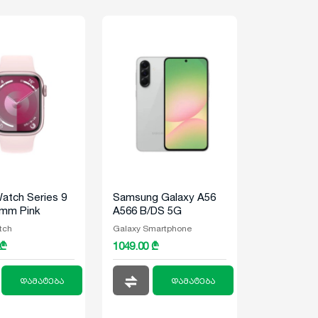
atch Series 9
Samsung Galaxy A56
mm Pink
A566 B/DS 5G
um Case With
8/128GB Gray
tch
Galaxy Smartphone
ink Sport Band
 ₾
1049.00 ₾
დამატება
დამატება