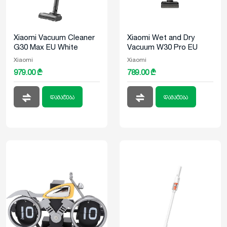
Xiaomi Vacuum Cleaner
Xiaomi Wet and Dry
G30 Max EU White
Vacuum W30 Pro EU
White
Xiaomi
Xiaomi
979.00 ₾
789.00 ₾
დამატება
დამატება