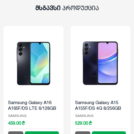
მსგავსი
პროდუქცია
Samsung Galaxy A16
Samsung Galaxy A15
A165F/DS LTE 6/128GB
A155F/DS 4G 8/256GB
Black
Blue Black
SAMSUNG
SAMSUNG
459.00 ₾
529.00 ₾